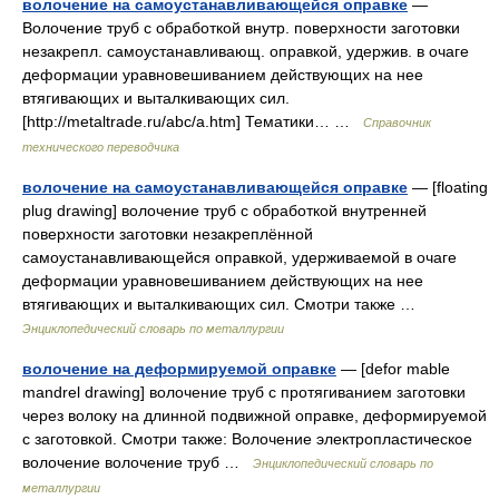
волочение на самоустанавливающейся оправке
—
Волочение труб с обработкой внутр. поверхности заготовки
незакрепл. самоустанавливающ. оправкой, удержив. в очаге
деформации уравновешиванием действующих на нее
втягивающих и выталкивающих сил.
[http://metaltrade.ru/abc/a.htm] Тематики… …
Справочник
технического переводчика
волочение на самоустанавливающейся оправке
— [floating
plug drawing] волочение труб с обработкой внутренней
поверхности заготовки незакреплённой
самоустанавливающейся оправкой, удерживаемой в очаге
деформации уравновешиванием действующих на нее
втягивающих и выталкивающих сил. Смотри также …
Энциклопедический словарь по металлургии
волочение на деформируемой оправке
— [defor mable
mandrel drawing] волочение труб с протягиванием заготовки
через волоку на длинной подвижной оправке, деформируемой
с заготовкой. Смотри также: Волочение электропластическое
волочение волочение труб …
Энциклопедический словарь по
металлургии