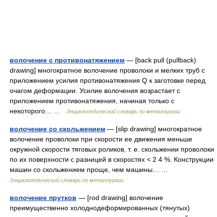
волочение с противонатяжением
— [back pull (pullback)
drawing] многократное волочение проволоки и мелких труб с
приложением усилия противонатяжения Q к заготовке перед
очагом деформации. Усилие волочения возрастает с
приложением противонатяжения, начиная только с
некоторого… …
Энциклопедический словарь по металлургии
волочение со скольжением
— [slip drawing] многократное
волочение проволоки при скорости ее движения меньше
окружной скорости тяговых роликов, т. е. скольжении проволоки
по их поверхности с разницей в скоростях < 2 4 %. Конструкции
машин со скольжением проще, чем машины… …
Энциклопедический словарь по металлургии
волочение прутков
— [rod drawing] волочение
преимущественно холоднодеформированных (тянутых)