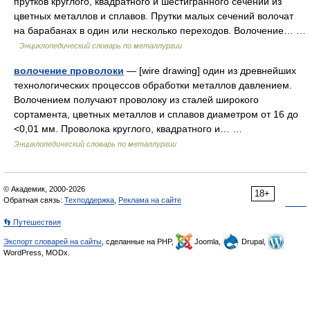
прутков круглого, квадратного и шестигранного сечений из
цветных металлов и сплавов. Прутки малых сечений волочат
на барабанах в один или несколько переходов. Волочение… …
Энциклопедический словарь по металлургии
волочение проволоки
— [wire drawing] один из древнейших
технологических процессов обработки металлов давлением.
Волочением получают проволоку из сталей широкого
сортамента, цветных металлов и сплавов диаметром от 16 до
<0,01 мм. Проволока круглого, квадратного и… …
Энциклопедический словарь по металлургии
© Академик, 2000-2026
18+
Обратная связь:
Техподдержка
,
Реклама на сайте
👣 Путешествия
Экспорт словарей на сайты
, сделанные на PHP,
Joomla,
Drupal,
WordPress, MODx.